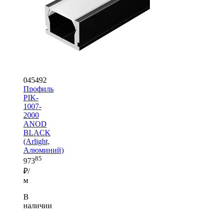
045492
Профиль
PIK-
1007-
2000
ANOD
BLACK
(Arlight,
Алюминий)
85
973
₽/
м
В
наличии