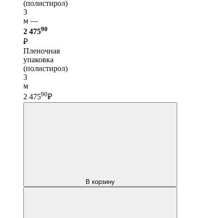
(полистирол)
3
м —
90
2 475
₽
Пленочная
упаковка
(полистирол)
3
м
90
2 475
₽
В корзину