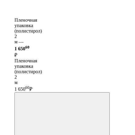
Пленочная
упаковка
(полистирол)
2
м —
60
1 650
₽
Пленочная
упаковка
(полистирол)
2
м
60
1 650
₽