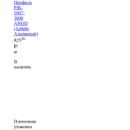
Профиль
PIK-
1007-
3000
ANOD
(Arlight,
Алюминий)
30
825
₽/
м
В
наличии
Пленочная
упаковка