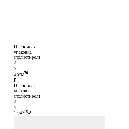
Пленочная
упаковка
(полистирол)
2
м —
70
1 947
₽
Пленочная
упаковка
(полистирол)
2
м
70
1 947
₽