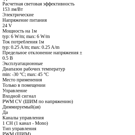
Расчетная световая эффективность
153 лм/Вт
Электрические
Напряжение питания
24 V
Мощность на 1м
typ: 6 W/m; max: 6 W/m
Ток потребления 1м
typ: 0.25 A/m; max: 0.25 A/m
Предельное отклонение напряжения ±
0.5 В
Эксплуатационные
Диапазон рабочих температур
min: -30 °C; max: 45 °C
Место применения
Только в помещении
Управление
Входной сигнал
PWM СV (ШИМ по напряжению)
Диммируемый(ая)
Да
Каналы управления
1 CH (1 канал - Mono)
Тип управления
PWM (ШИМ)