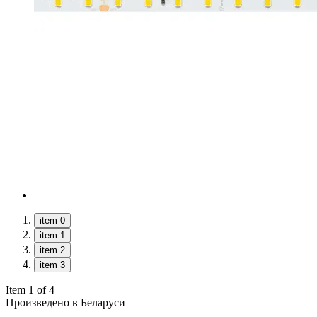
item 0
item 1
item 2
item 3
Item 1 of 4
Произведено в Беларуси