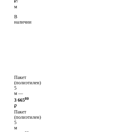
₽/
м
В
наличии
Пакет
(полиэтилен)
5
м —
80
3 665
₽
Пакет
(полиэтилен)
5
м