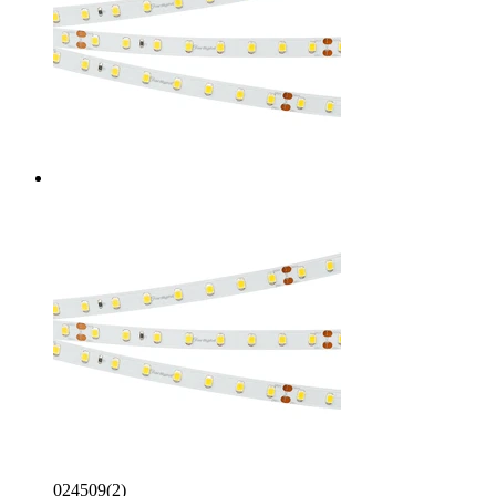
024509(2)