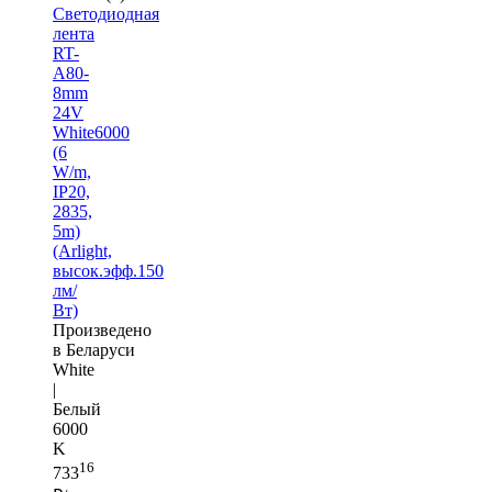
Светодиодная
лента
RT-
A80-
8mm
24V
White6000
(6
W/m,
IP20,
2835,
5m)
(Arlight,
высок.эфф.150
лм/
Вт)
Произведено
в Беларуси
White
|
Белый
6000
K
16
733