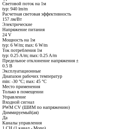
Световой поток на 1м
typ: 940 lm/m
Расчетная световая эффективность
157 лм/Вт
Электрические
Напряжение питания
24 V
Мощность на 1м
typ: 6 W/m; max: 6 W/m
Ток потребления 1м
typ: 0.25 A/m; max: 0.25 A/m
Предельное отклонение напряжения ±
0.5 В
Эксплуатационные
Диапазон рабочих температур
min: -30 °C; max: 45 °C
Место применения
Только в помещении
Управление
Входной сигнал
PWM СV (ШИМ по напряжению)
Диммируемый(ая)
Да
Каналы управления
1 CH (1 канал - Mono)