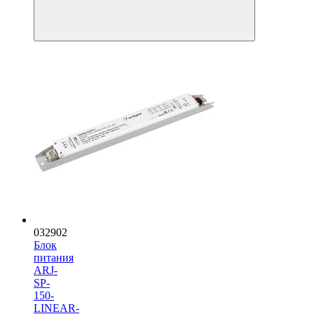
032902
Блок
питания
ARJ-
SP-
150-
LINEAR-