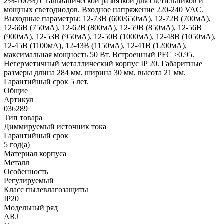
2%-100%) с гальванической развязкой для светильников и
мощных светодиодов. Входное напряжение 220-240 VAC.
Выходные параметры: 12-73В (600/650мА), 12-72В (700мА),
12-66В (750мА), 12-62В (800мА), 12-59В (850мА), 12-56В
(900мА), 12-53В (950мА), 12-50В (1000мА), 12-48В (1050мА),
12-45В (1100мА), 12-43В (1150мА), 12-41В (1200мА),
максимальная мощность 50 Вт. Встроенный PFC >0.95.
Негерметичный металлический корпус IP 20. Габаритные
размеры длина 284 мм, ширина 30 мм, высота 21 мм.
Гарантийный срок 5 лет.
Общие
Артикул
036289
Тип товара
Диммируемый источник тока
Гарантийный срок
5 год(а)
Материал корпуса
Металл
Особенность
Регулируемый
Класс пылевлагозащиты
IP20
Модельный ряд
ARJ