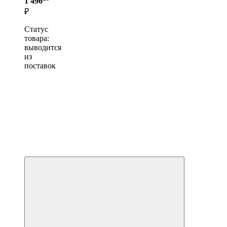
1 496
₽
Статус
товара:
выводится
из
поставок