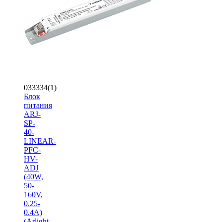
033334(1)
Блок
питания
ARJ-
SP-
40-
LINEAR-
PFC-
HV-
ADJ
(40W,
50-
160V,
0.25-
0.4A)
(Arlight,