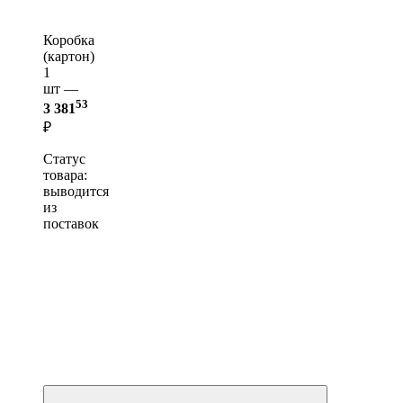
Коробка
(картон)
1
шт —
53
3 381
₽
Статус
товара:
выводится
из
поставок