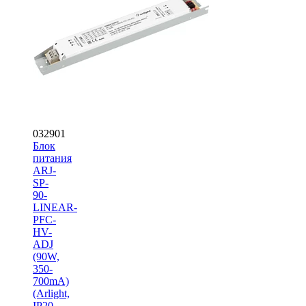
032901
Блок
питания
ARJ-
SP-
90-
LINEAR-
PFC-
HV-
ADJ
(90W,
350-
700mA)
(Arlight,
IP20