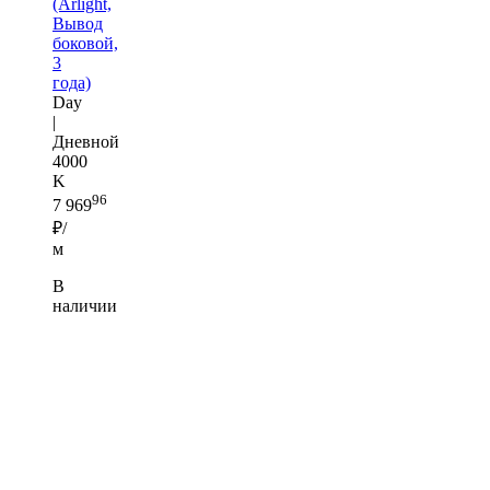
(Arlight,
Вывод
боковой,
3
года)
Day
|
Дневной
4000
K
96
7 969
₽/
м
В
наличии