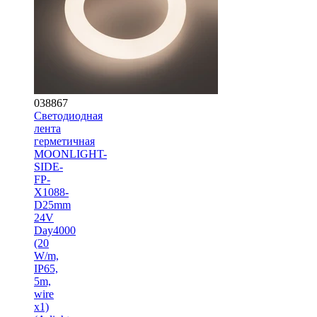
038867
Светодиодная
лента
герметичная
MOONLIGHT-
SIDE-
FP-
X1088-
D25mm
24V
Day4000
(20
W/m,
IP65,
5m,
wire
x1)