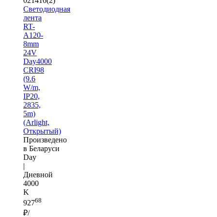
021416(2)
Светодиодная
лента
RT-
A120-
8mm
24V
Day4000
CRI98
(9.6
W/m,
IP20,
2835,
5m)
(Arlight,
Открытый)
Произведено
в Беларуси
Day
|
Дневной
4000
K
68
927
₽/