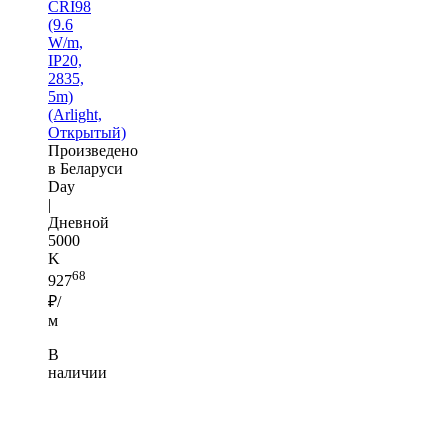
CRI98
(9.6
W/m,
IP20,
2835,
5m)
(Arlight,
Открытый)
Произведено
в Беларуси
Day
|
Дневной
5000
K
68
927
₽/
м
В
наличии