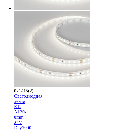
021415(2)
Светодиодная
лента
RT-
A120-
8mm
24V
Day5000