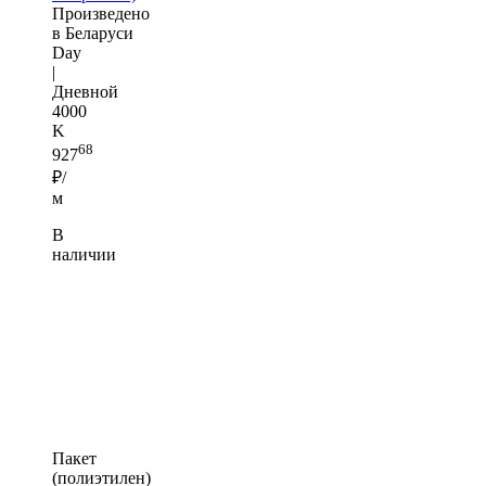
Произведено
в Беларуси
Day
|
Дневной
4000
K
68
927
₽/
м
В
наличии
Пакет
(полиэтилен)