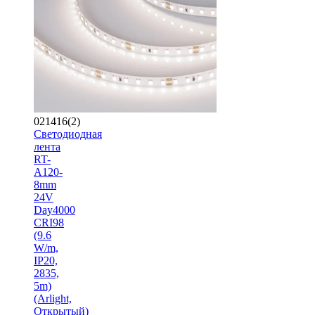
021416(2)
Светодиодная
лента
RT-
A120-
8mm
24V
Day4000
CRI98
(9.6
W/m,
IP20,
2835,
5m)
(Arlight,
Открытый)