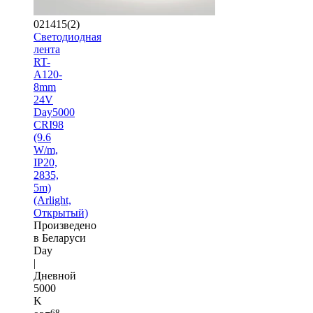
021415(2)
Светодиодная
лента
RT-
A120-
8mm
24V
Day5000
CRI98
(9.6
W/m,
IP20,
2835,
5m)
(Arlight,
Открытый)
Произведено
в Беларуси
Day
|
Дневной
5000
K
68