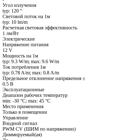
Угол излучения
typ: 120 °
Световой поток на 1м
typ: 10 lm/m
Расчетная световая эффективность
1 лм/Вт
Электрические
Напряжение питания
12 V
Мощность на 1м
typ: 9.3 W/m; max: 9.6 W/m
Ток потребления 1м
typ: 0.78 A/m; max: 0.8 A/m
Предельное отклонение напряжения ±
0.5 В
Эксплуатационные
Диапазон рабочих температур
min: -30 °C; max: 45 °C
Место применения
Только в помещении
Управление
Входной сигнал
PWM СV (ШИМ по напряжению)
Диммируемый(ая)