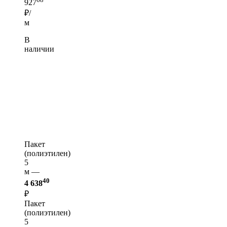
927
₽/
м
В
наличии
Пакет
(полиэтилен)
5
м —
40
4 638
₽
Пакет
(полиэтилен)
5