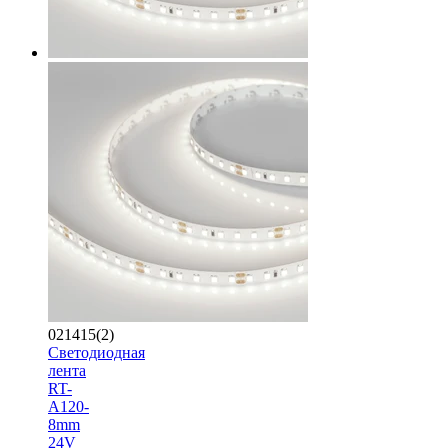
021415(2)
Светодиодная
лента
RT-
A120-
8mm
24V