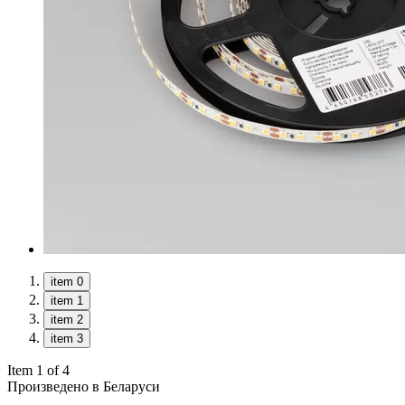
item 0
item 1
item 2
item 3
Item 1 of 4
Произведено в Беларуси