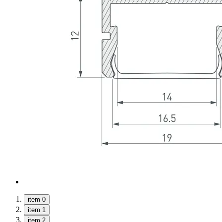
item 0
item 1
item 2