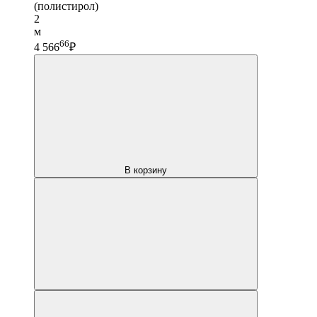
(полистирол)
2
м
66
4 566
₽
В корзину