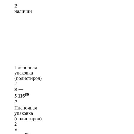
В
наличии
Пленочная
упаковка
(полистирол)
2
м —
86
5 116
₽
Пленочная
упаковка
(полистирол)
2
м