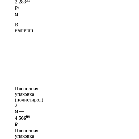
33
2 283
₽/
м
В
наличии
Пленочная
упаковка
(полистирол)
2
м —
66
4 566
₽
Пленочная
упаковка