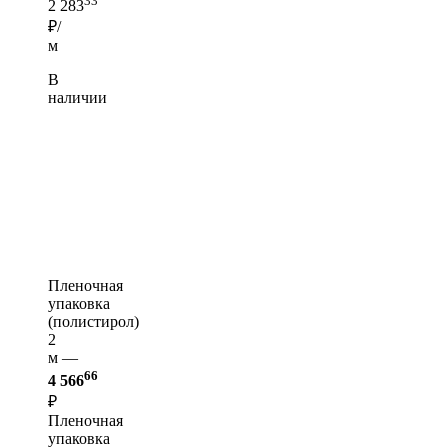
33
2 283
₽/
м
В
наличии
Пленочная
упаковка
(полистирол)
2
м —
66
4 566
₽
Пленочная
упаковка