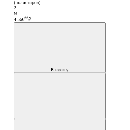
(полистирол)
2
м
66
4 566
₽
В корзину