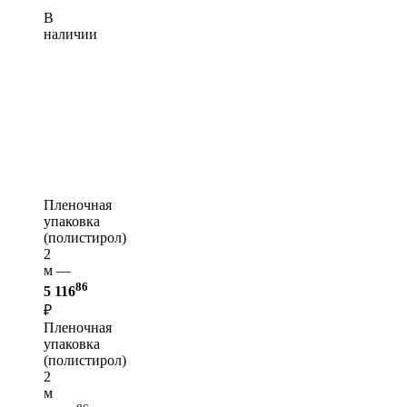
В
наличии
Пленочная
упаковка
(полистирол)
2
м —
86
5 116
₽
Пленочная
упаковка
(полистирол)
2
м