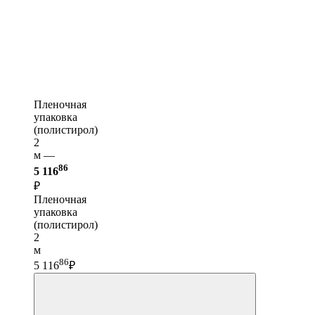
Пленочная
упаковка
(полистирол)
2
м —
86
5 116
₽
Пленочная
упаковка
(полистирол)
2
м
86
5 116
₽