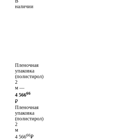
В
наличии
Пленочная
упаковка
(полистирол)
2
м —
66
4 566
₽
Пленочная
упаковка
(полистирол)
2
м
66
4 566
₽