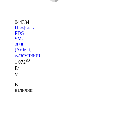
044334
Профиль
PDS-
SM-
2000
(Arlight,
Алюминий)
89
1 072
₽/
м
В
наличии