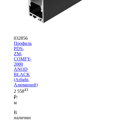
032856
Профиль
PDS-
ZM-
COMFY-
2000
ANOD
BLACK
(Arlight,
Алюминий)
43
2 558
₽/
м
В
наличии