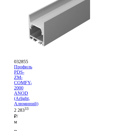
032855
Профиль
PDS-
ZM-
COMFY-
2000
ANOD
(Arlight,
Алюминий)
33
2 283
₽/
м