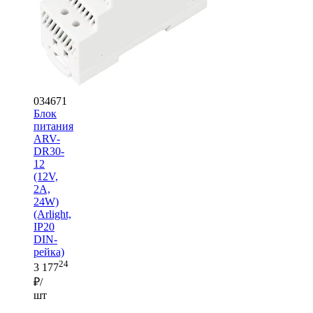
034671
Блок
питания
ARV-
DR30-
12
(12V,
2A,
24W)
(Arlight,
IP20
DIN-
рейка)
24
3 177
₽/
шт