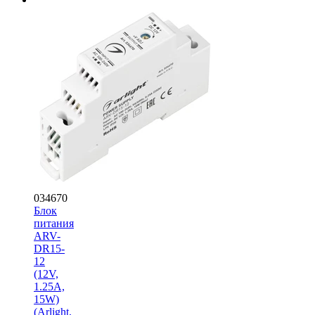
034670
Блок
питания
ARV-
DR15-
12
(12V,
1.25A,
15W)
(Arlight,