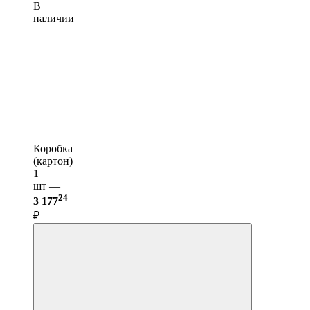
В
наличии
Коробка
(картон)
1
шт —
24
3 177
₽