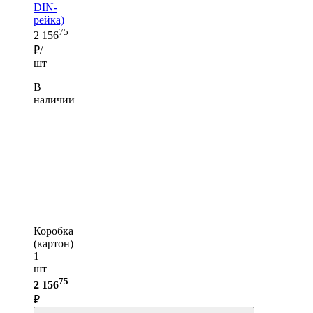
DIN-
рейка)
75
2 156
₽/
шт
В
наличии
Коробка
(картон)
1
шт —
75
2 156
₽