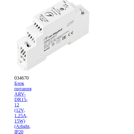
034670
Блок
питания
ARV-
DR15-
12
(12V,
1.25A,
15W)
(Arlight,
IP20