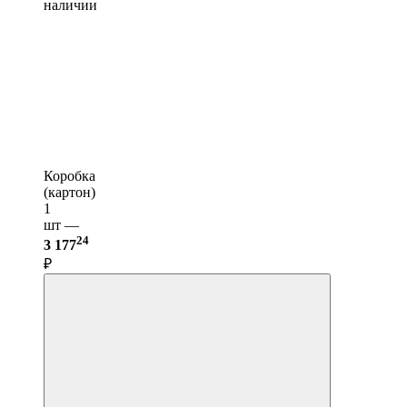
наличии
Коробка
(картон)
1
шт —
24
3 177
₽