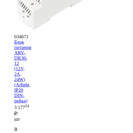
034671
Блок
питания
ARV-
DR30-
12
(12V,
2A,
24W)
(Arlight,
IP20
DIN-
рейка)
24
3 177
₽/
шт
В