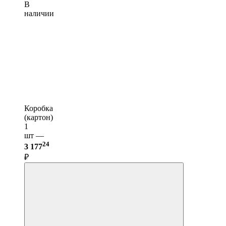
В
наличии
Коробка
(картон)
1
шт —
24
3 177
₽