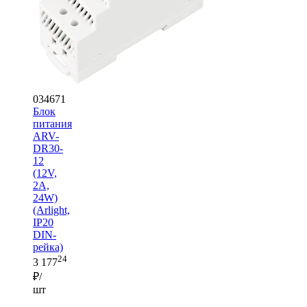
034671
Блок
питания
ARV-
DR30-
12
(12V,
2A,
24W)
(Arlight,
IP20
DIN-
рейка)
24
3 177
₽/
шт