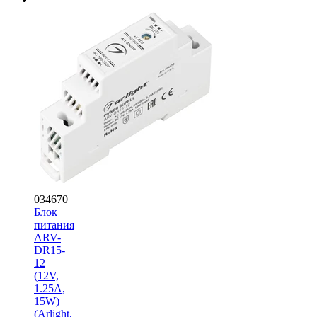
034670
Блок
питания
ARV-
DR15-
12
(12V,
1.25A,
15W)
(Arlight,