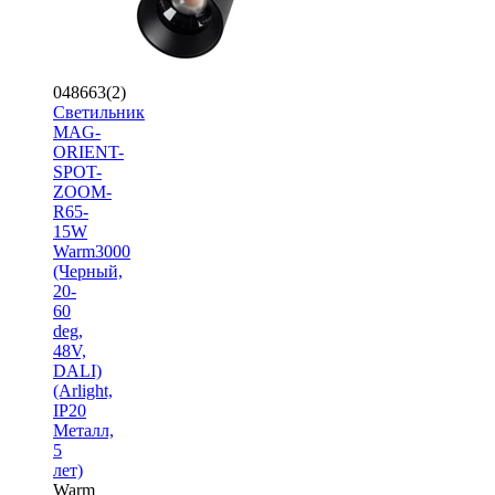
048663(2)
Светильник
MAG-
ORIENT-
SPOT-
ZOOM-
R65-
15W
Warm3000
(Черный,
20-
60
deg,
48V,
DALI)
(Arlight,
IP20
Металл,
5
лет)
Warm