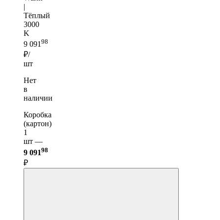
|
Тёплый
3000
K
98
9 091
₽/
шт
Нет
в
наличии
Коробка
(картон)
1
шт —
98
9 091
₽