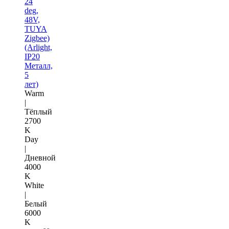
24
deg,
48V,
TUYA
Zigbee)
(Arlight,
IP20
Металл,
5
лет)
Warm
|
Тёплый
2700
K
Day
|
Дневной
4000
K
White
|
Белый
6000
K