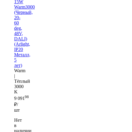
15W
Warm3000
(Черный,
20-
60
deg,
48V,
DALI)
(Arlight,
IP20
Металл,
5
лет)
Warm
|
Тёплый
3000
K
98
9 091
₽/
шт
Нет
в
наличии