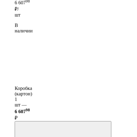
98
6 607
₽/
шт
В
наличии
Коробка
(картон)
1
шт —
98
6 607
₽