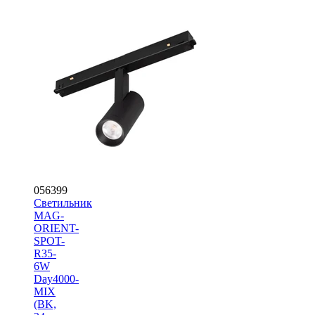
056399
Светильник
MAG-
ORIENT-
SPOT-
R35-
6W
Day4000-
MIX
(BK,