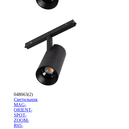
048663(2)
Светильник
MAG-
ORIENT-
SPOT-
ZOOM-
R65-