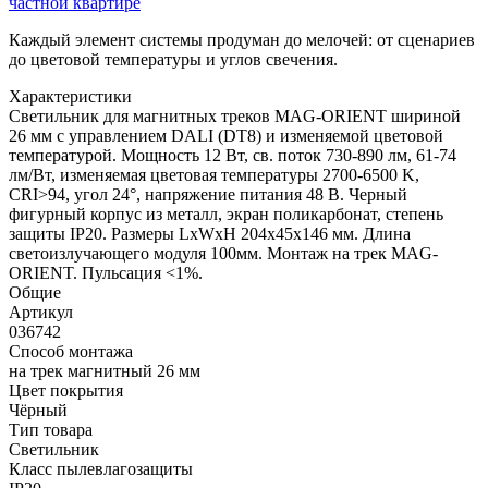
частной квартире
Каждый элемент системы продуман до мелочей: от сценариев
до цветовой температуры и углов свечения.
Характеристики
Светильник для магнитных треков MAG-ORIENT шириной
26 мм с управлением DALI (DT8) и изменяемой цветовой
температурой. Мощность 12 Вт, св. поток 730-890 лм, 61-74
лм/Вт, изменяемая цветовая температуры 2700-6500 K,
CRI>94, угол 24°, напряжение питания 48 В. Черный
фигурный корпус из металл, экран поликарбонат, степень
защиты IP20. Размеры LxWxH 204x45x146 мм. Длина
светоизлучающего модуля 100мм. Монтаж на трек MAG-
ORIENT. Пульсация <1%.
Общие
Артикул
036742
Способ монтажа
на трек магнитный 26 мм
Цвет покрытия
Чёрный
Тип товара
Светильник
Класс пылевлагозащиты