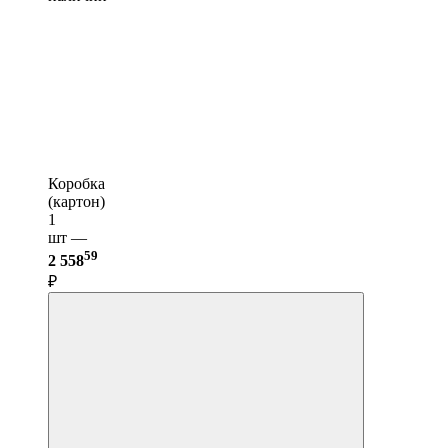
Коробка
(картон)
1
шт —
59
2 558
₽