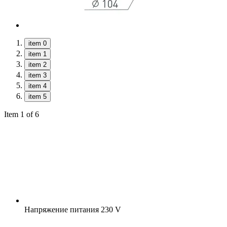
item 0
item 1
item 2
item 3
item 4
item 5
Item 1 of 6
Напряжение питания
230 V