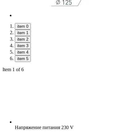
item 0
item 1
item 2
item 3
item 4
item 5
Item 1 of 6
Напряжение питания
230 V