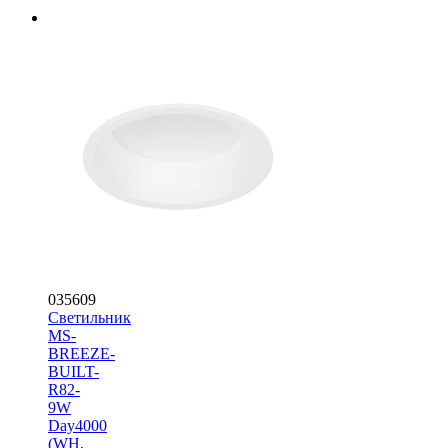
035609
Светильник
MS-
BREEZE-
BUILT-
R82-
9W
Day4000
(WH,