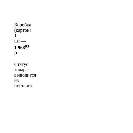
Коробка
(картон)
1
шт —
83
1 968
₽
Статус
товара:
выводится
из
поставок