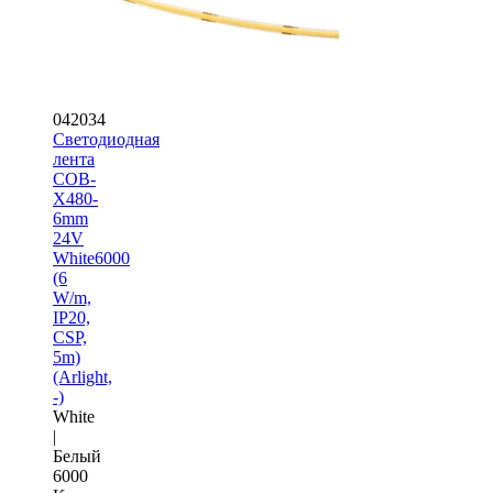
042034
Светодиодная
лента
COB-
X480-
6mm
24V
White6000
(6
W/m,
IP20,
CSP,
5m)
(Arlight,
-)
White
|
Белый
6000