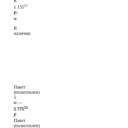
K
11
1 155
₽/
м
В
наличии
Пакет
(полиэтилен)
5
м —
55
5 775
₽
Пакет
(полиэтилен)