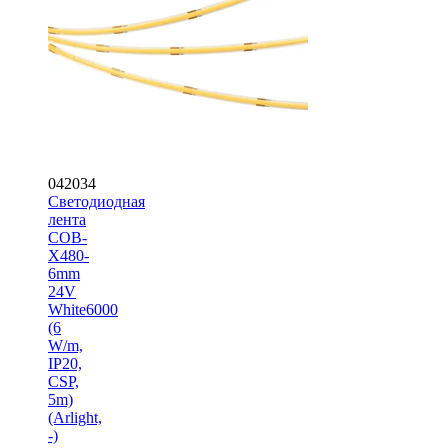
042034
Светодиодная
лента
COB-
X480-
6mm
24V
White6000
(6
W/m,
IP20,
CSP,
5m)
(Arlight,
-)