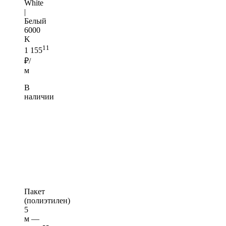
White
|
Белый
6000
K
11
1 155
₽/
м
В
наличии
Пакет
(полиэтилен)
5
м —