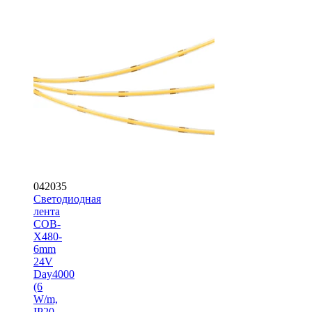
042035
Светодиодная
лента
COB-
X480-
6mm
24V
Day4000
(6
W/m,
IP20,