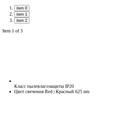
item 0
item 1
item 2
Item 1 of 3
Класс пылевлагозащиты
IP20
Цвет свечения
Red | Красный 625 nm