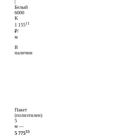
|
Белый
6000
K
11
1 155
₽/
м
В
наличии
Пакет
(полиэтилен)
5
м —
55
5 775