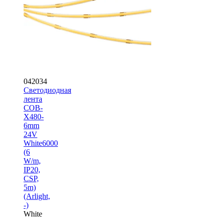
042034
Светодиодная
лента
COB-
X480-
6mm
24V
White6000
(6
W/m,
IP20,
CSP,
5m)
(Arlight,
-)
White