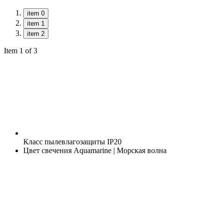
item 0
item 1
item 2
Item 1 of 3
Класс пылевлагозащиты
IP20
Цвет свечения
Aquamarine | Морская волна