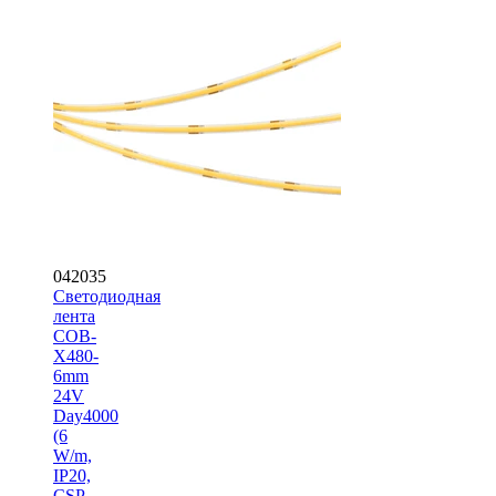
042035
Светодиодная
лента
COB-
X480-
6mm
24V
Day4000
(6
W/m,
IP20,
CSP,