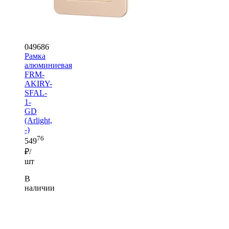
049686
Рамка
алюминиевая
FRM-
AKIRY-
SFAL-
1-
GD
(Arlight,
-)
76
549
₽/
шт
В
наличии