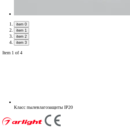
item 0
item 1
item 2
item 3
Item 1 of 4
Класс пылевлагозащиты
IP20