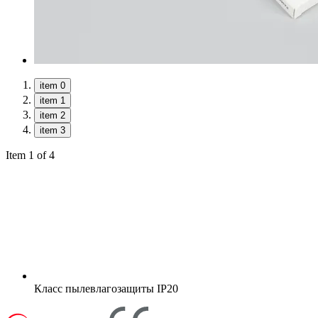
item 0
item 1
item 2
item 3
Item 1 of 4
Класс пылевлагозащиты
IP20