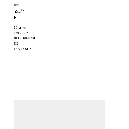
шт —
12
552
₽
Статус
товара:
выводится
из
поставок