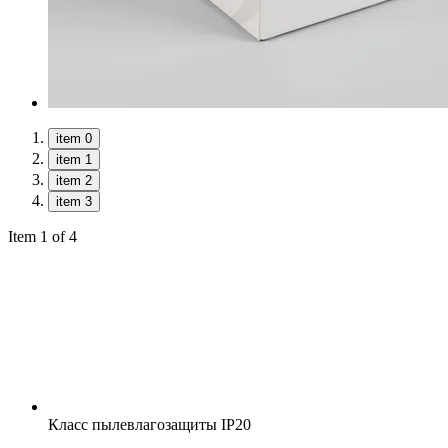
item 0
item 1
item 2
item 3
Item 1 of 4
Класс пылевлагозащиты
IP20