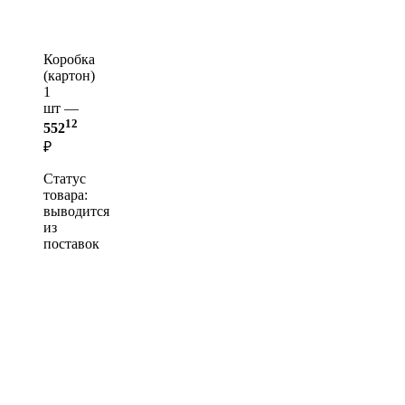
Коробка
(картон)
1
шт —
12
552
₽
Статус
товара:
выводится
из
поставок