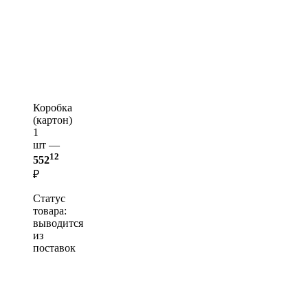
Коробка
(картон)
1
шт —
12
552
₽
Статус
товара:
выводится
из
поставок