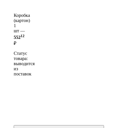
Коробка
(картон)
1
шт —
12
552
₽
Статус
товара:
выводится
из
поставок