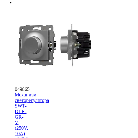
049865
Механизм
светорегулятора
SWT-
DLR-
GR-
V
(250V,
10A)