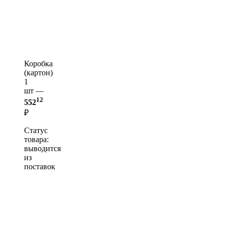
Коробка
(картон)
1
шт —
12
552
₽
Статус
товара:
выводится
из
поставок