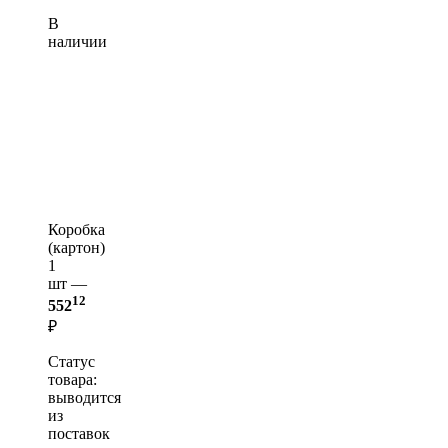
В
наличии
Коробка
(картон)
1
шт —
12
552
₽
Статус
товара:
выводится
из
поставок