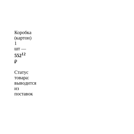
Коробка
(картон)
1
шт —
12
552
₽
Статус
товара:
выводится
из
поставок