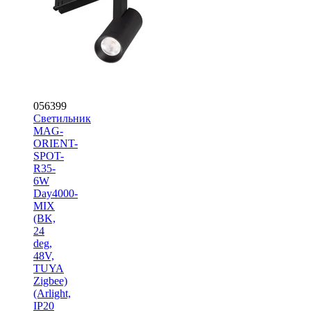
056399
Светильник
MAG-
ORIENT-
SPOT-
R35-
6W
Day4000-
MIX
(BK,
24
deg,
48V,
TUYA
Zigbee)
(Arlight,
IP20