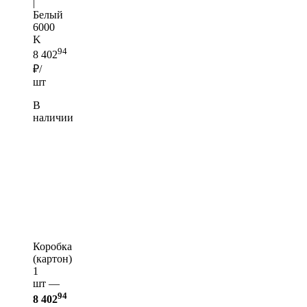
|
Белый
6000
K
94
8 402
₽/
шт
В
наличии
Коробка
(картон)
1
шт —
94
8 402