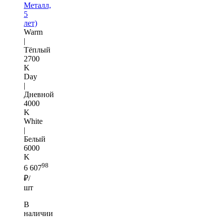
Металл,
5
лет)
Warm
|
Тёплый
2700
K
Day
|
Дневной
4000
K
White
|
Белый
6000
K
98
6 607
₽/
шт
В
наличии