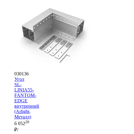
030136
Угол
SL-
LINIA55-
FANTOM-
EDGE
внутренний
(Arlight,
Металл)
20
6 052
₽/