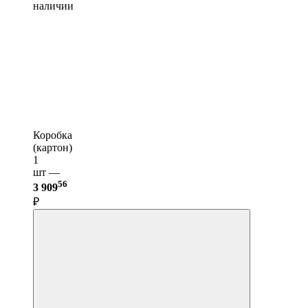
наличии
Коробка
(картон)
1
шт —
56
3 909
₽