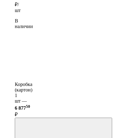
₽/
шт
В
наличии
Коробка
(картон)
1
шт —
50
6 877
₽