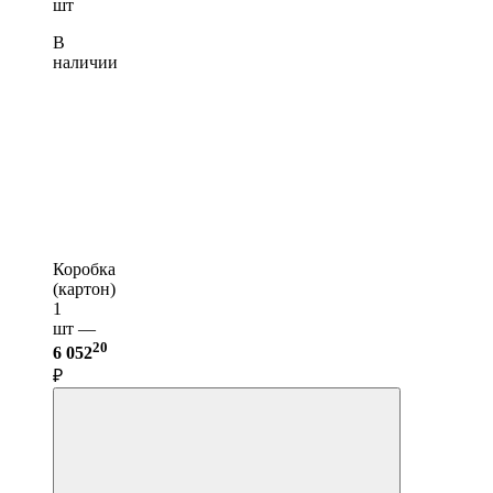
шт
В
наличии
Коробка
(картон)
1
шт —
20
6 052
₽