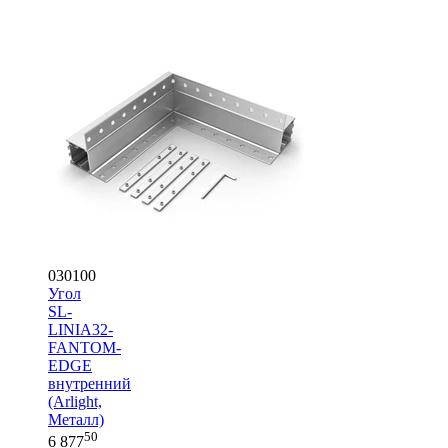
030100
Угол
SL-
LINIA32-
FANTOM-
EDGE
внутренний
(Arlight,
Металл)
50
6 877