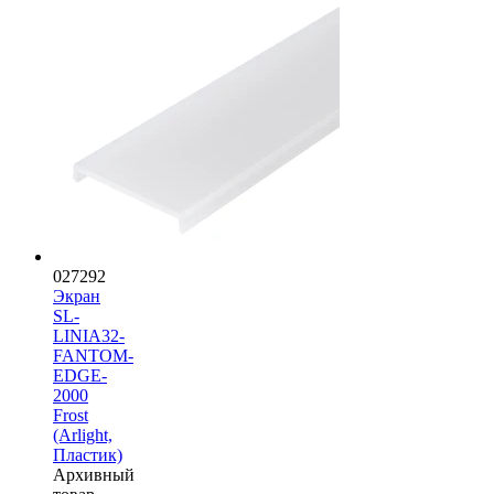
027292
Экран
SL-
LINIA32-
FANTOM-
EDGE-
2000
Frost
(Arlight,
Пластик)
Архивный