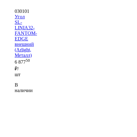
030101
Угол
SL-
LINIA32-
FANTOM-
EDGE
внешний
(Arlight,
Металл)
50
6 877
₽/
шт
В
наличии