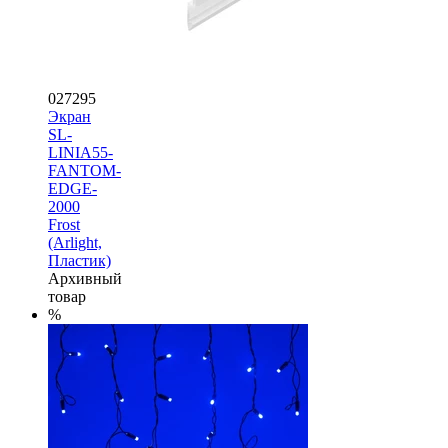
027295
Экран
SL-
LINIA55-
FANTOM-
EDGE-
2000
Frost
(Arlight,
Пластик)
Архивный
товар
%