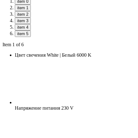
item 0
item 1
item 2
item 3
item 4
item 5
Item 1 of 6
Цвет свечения
White | Белый 6000 K
Напряжение питания
230 V