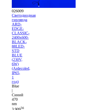
026009
Светодиодная
гирлянда
ARD-
EDGE-
CLASSIC-
2400x600-
BLACK-
88LED-
STD
BLUE
(230V,
6W)
(Ardecoled,
IP65,
1
год)
Blue
|
Синий
470
nm
56
3 909