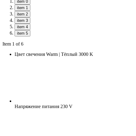
item 0
item 1
item 2
item 3
item 4
item 5
Item 1 of 6
Цвет свечения
Warm | Тёплый 3000 K
Напряжение питания
230 V