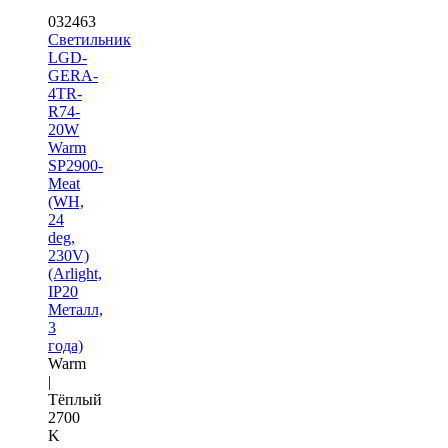
032463
Светильник
LGD-
GERA-
4TR-
R74-
20W
Warm
SP2900-
Meat
(WH,
24
deg,
230V)
(Arlight,
IP20
Металл,
3
года)
Warm
|
Тёплый
2700
K