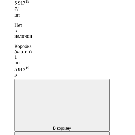
19
5 917
₽/
шт
Нет
в
наличии
Коробка
(картон)
1
шт —
19
5 917
₽
В корзину