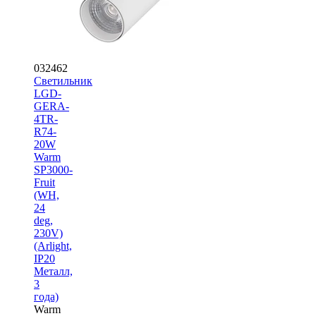
032462
Светильник
LGD-
GERA-
4TR-
R74-
20W
Warm
SP3000-
Fruit
(WH,
24
deg,
230V)
(Arlight,
IP20
Металл,
3
года)
Warm