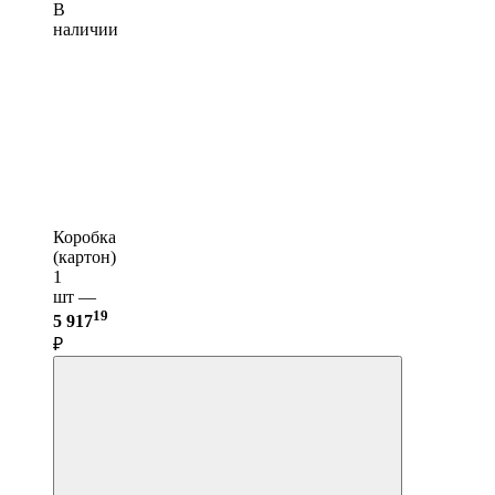
В
наличии
Коробка
(картон)
1
шт —
19
5 917
₽