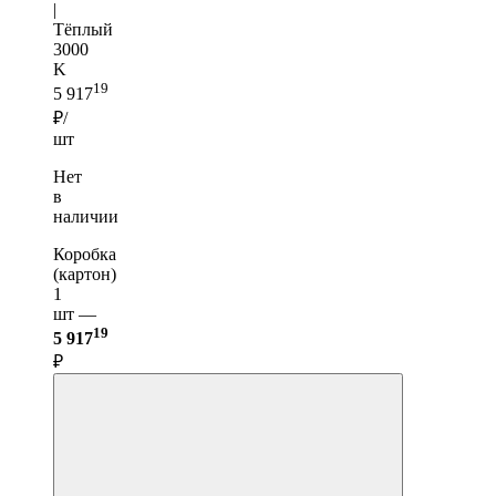
|
Тёплый
3000
K
19
5 917
₽/
шт
Нет
в
наличии
Коробка
(картон)
1
шт —
19
5 917
₽