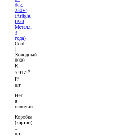
deg,
230V)
(Arlight,
IP20
Металл,
3
года)
Cool
|
Холодный
8000
K
19
5 917
₽/
шт
Нет
в
наличии
Коробка
(картон)
1
шт —