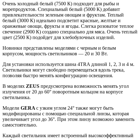
Очень холодный белый (7500 К) подходит для рыбы и
морепродуктов. Специальный белый (5000 К) добавит
привлекательности зеленым овощам и фруктам. Теплый
белый (3000 К) идеально подсветит красные, желтые и
оранжевые овощи, фрукты и ягоды. Слегка розоватое теплое
свечение (2900 К) создано специально для мяса. Очень теплый
цвет (2500 К) подойдет для хлебобулочных изделий.
Новинки представлены моделями с черным и белым
корпусом, мощность светильников — 20 и 30 Вт.
Для установки используется шина 4TRA длиной 1, 2, 3 и 4 м.
Светильники могут свободно перемещаться вдоль трека,
позволяя быстро менять конфигурацию освещения.
В моделях
ZEUS
предусмотрена возможность менять угол
излучения от 20 до 60° поворотным кольцом на корпусе
светильника.
Модели
GERA
с узким углом 24° также могут быть
модифицированы с помощью специальной линзы, которая
увеличивает угол до 36°. При этом линзу возможно заменить
самостоятельно.
Каждый светильник имеет встроенный высокоэффективный