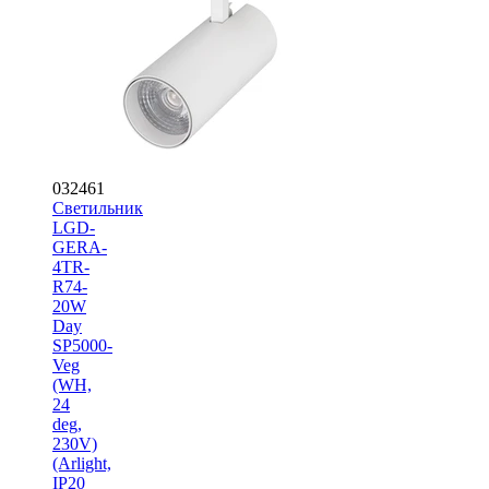
032461
Светильник
LGD-
GERA-
4TR-
R74-
20W
Day
SP5000-
Veg
(WH,
24
deg,
230V)
(Arlight,
IP20