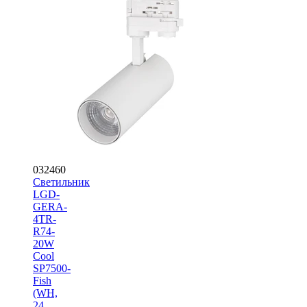
032460
Светильник
LGD-
GERA-
4TR-
R74-
20W
Cool
SP7500-
Fish
(WH,
24