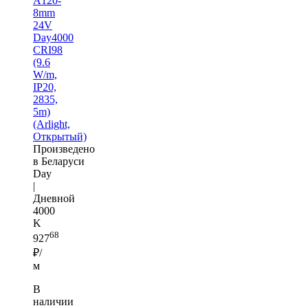
A120-
8mm
24V
Day4000
CRI98
(9.6
W/m,
IP20,
2835,
5m)
(Arlight,
Открытый)
Произведено
в Беларуси
Day
|
Дневной
4000
K
68
927
₽/
м
В
наличии