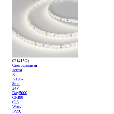
021415(2)
Светодиодная
лента
RT-
A120-
8mm
24V
Day5000
CRI98
(9.6
W/m,
IP20,