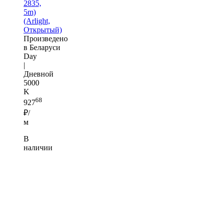
2835,
5m)
(Arlight,
Открытый)
Произведено
в Беларуси
Day
|
Дневной
5000
K
68
927
₽/
м
В
наличии