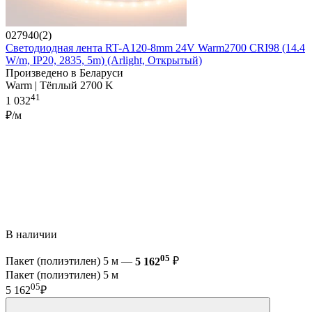
027940(2)
Светодиодная лента RT-A120-8mm 24V Warm2700 CRI98 (14.4
W/m, IP20, 2835, 5m) (Arlight, Открытый)
Произведено в Беларуси
Warm | Тёплый 2700 K
41
1 032
₽/м
В наличии
05
Пакет (полиэтилен) 5 м —
5 162
₽
Пакет (полиэтилен) 5 м
05
5 162
₽