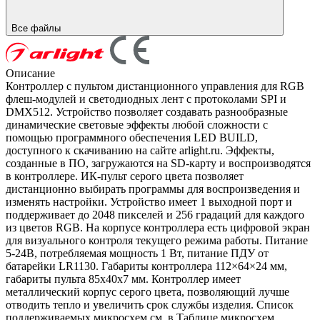
Все файлы
Описание
Контроллер с пультом дистанционного управления для RGB
флеш-модулей и светодиодных лент c протоколами SPI и
DMX512. Устройство позволяет создавать разнообразные
динамические световые эффекты любой сложности с
помощью программного обеспечения LED BUILD,
доступного к скачиванию на сайте arlight.ru. Эффекты,
созданные в ПО, загружаются на SD-карту и воспроизводятся
в контроллере. ИК-пульт серого цвета позволяет
дистанционно выбирать программы для воспроизведения и
изменять настройки. Устройство имеет 1 выходной порт и
поддерживает до 2048 пикселей и 256 градаций для каждого
из цветов RGB. На корпусе контроллера есть цифровой экран
для визуального контроля текущего режима работы. Питание
5-24В, потребляемая мощность 1 Вт, питание ПДУ от
батарейки LR1130. Габариты контроллера 112×64×24 мм,
габариты пульта 85х40х7 мм. Контроллер имеет
металлический корпус серого цвета, позволяющий лучше
отводить тепло и увеличить срок службы изделия. Список
поддерживаемых микросхем см. в Таблице микросхем.