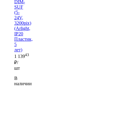
DIM-
SUF
(5-
24V,
3200pix)
(Arlight,
IP20
Пластик,
5
лет)
43
1 139
₽/
шт
В
наличии