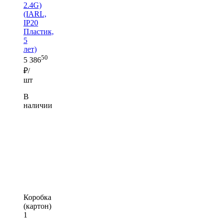
2.4G)
(IARL,
IP20
Пластик,
5
лет)
50
5 386
₽/
шт
В
наличии
Коробка
(картон)
1