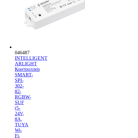
046487
INTELLIGENT
ARLIGHT
Контроллер
SMART-
SPI-
302-
82-
RGBW-
SUF
(5-
24V,
8A,
TUYA
Wi-
Fi,