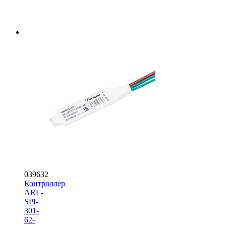
039632
Контроллер
ARL-
SPI-
301-
62-