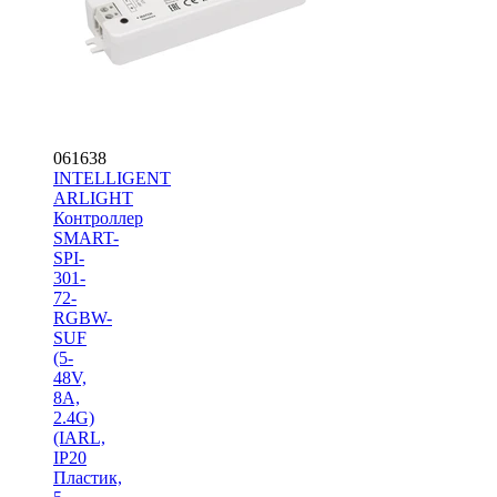
061638
INTELLIGENT
ARLIGHT
Контроллер
SMART-
SPI-
301-
72-
RGBW-
SUF
(5-
48V,
8A,
2.4G)
(IARL,
IP20
Пластик,