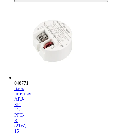
048771
Блок
питания
ARJ-
SP-
21-
PFC-
R
(21W,
15-