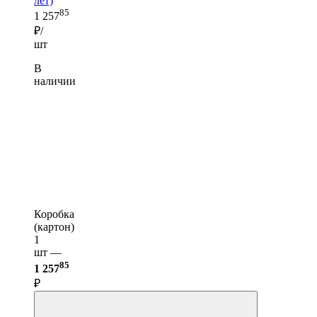
лет)
85
1 257
₽/
шт
В
наличии
Коробка
(картон)
1
шт —
85
1 257
₽