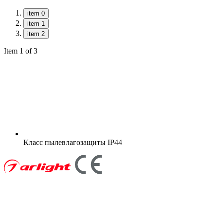
item 0
item 1
item 2
Item 1 of 3
Класс пылевлагозащиты
IP44