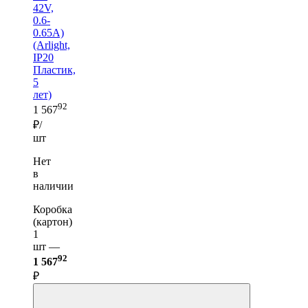
42V,
0.6-
0.65A)
(Arlight,
IP20
Пластик,
5
лет)
92
1 567
₽/
шт
Нет
в
наличии
Коробка
(картон)
1
шт —
92
1 567
₽