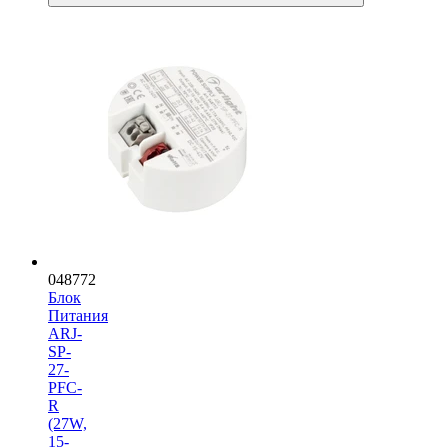
048772
Блок
Питания
ARJ-
SP-
27-
PFC-
R
(27W,
15-