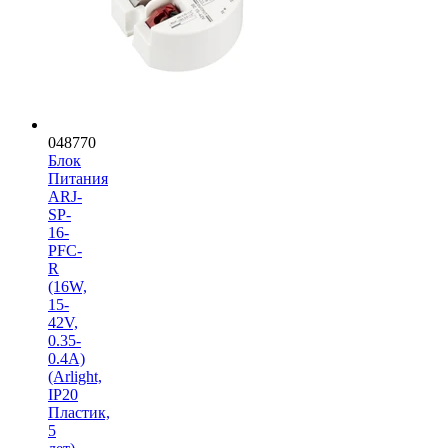
048770
Блок
Питания
ARJ-
SP-
16-
PFC-
R
(16W,
15-
42V,
0.35-
0.4A)
(Arlight,
IP20
Пластик,
5