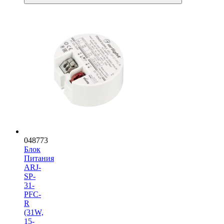
048773
Блок
Питания
ARJ-
SP-
31-
PFC-
R
(31W,
15-