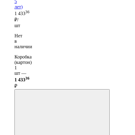
5
лет)
36
1 433
₽/
шт
Нет
в
наличии
Коробка
(картон)
1
шт —
36
1 433
₽