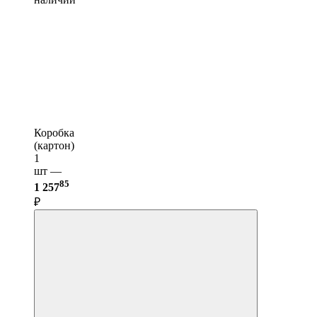
Коробка
(картон)
1
шт —
85
1 257
₽