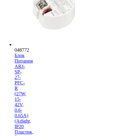
048772
Блок
Питания
ARJ-
SP-
27-
PFC-
R
(27W,
15-
42V,
0.6-
0.65A)
(Arlight,
IP20
Пластик,