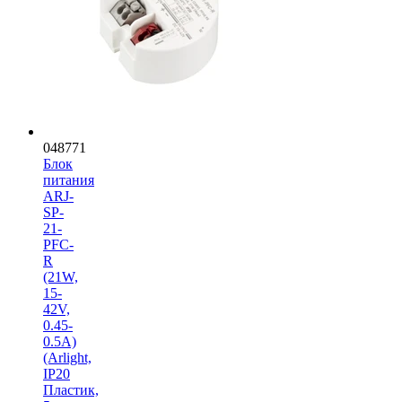
048771
Блок
питания
ARJ-
SP-
21-
PFC-
R
(21W,
15-
42V,
0.45-
0.5A)
(Arlight,
IP20
Пластик,