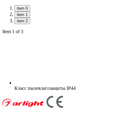
item 0
item 1
item 2
Item 1 of 3
Класс пылевлагозащиты
IP44