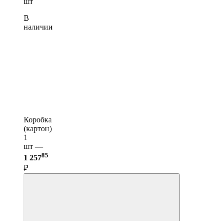
шт
В
наличии
Коробка
(картон)
1
шт —
85
1 257
₽