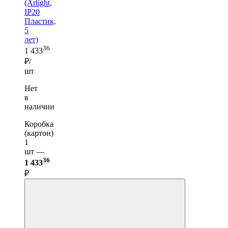
(Arlight,
IP20
Пластик,
5
лет)
36
1 433
₽/
шт
Нет
в
наличии
Коробка
(картон)
1
шт —
36
1 433
₽