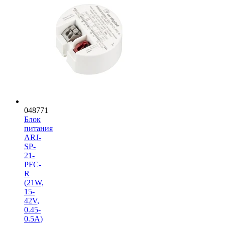
048771
Блок
питания
ARJ-
SP-
21-
PFC-
R
(21W,
15-
42V,
0.45-
0.5A)