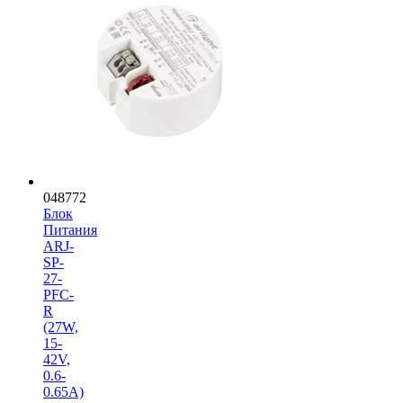
048772
Блок
Питания
ARJ-
SP-
27-
PFC-
R
(27W,
15-
42V,
0.6-
0.65A)