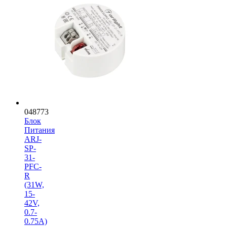
048773
Блок
Питания
ARJ-
SP-
31-
PFC-
R
(31W,
15-
42V,
0.7-
0.75A)