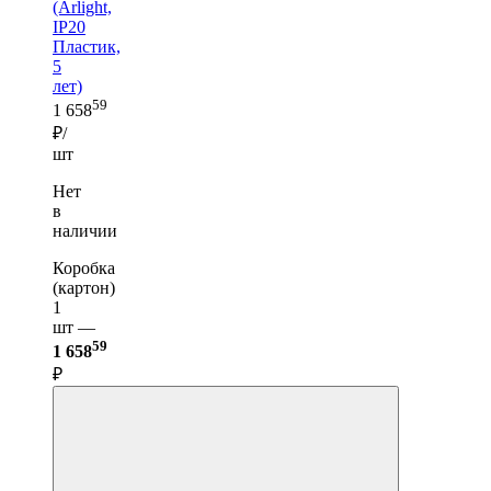
(Arlight,
IP20
Пластик,
5
лет)
59
1 658
₽/
шт
Нет
в
наличии
Коробка
(картон)
1
шт —
59
1 658
₽