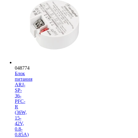
048774
Блок
питания
ARJ-
SP-
36-
PFC-
R
(36W,
15-
42V,
0.8-
0.85A)