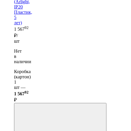
(Arlight,
IP20
Пластик,
5
лет)
92
1 567
₽/
шт
Нет
в
наличии
Коробка
(картон)
1
шт —
92
1 567
₽