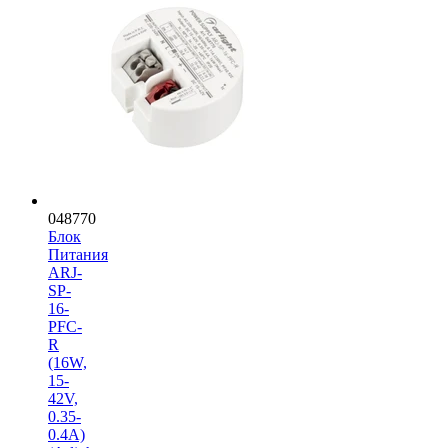
048770
Блок
Питания
ARJ-
SP-
16-
PFC-
R
(16W,
15-
42V,
0.35-
0.4A)