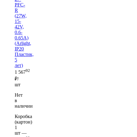
PFC-
R
(27W,
15-
42V,
0.6-
0.65A)
(Arlight,
IP20
Пластик,
5
лет)
92
1 567
₽/
шт
Нет
в
наличии
Коробка
(картон)
1
шт —