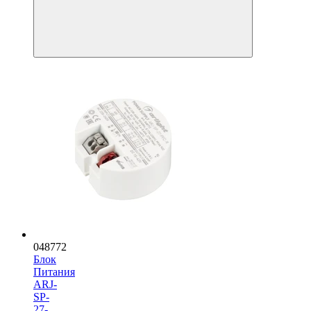
048772
Блок
Питания
ARJ-
SP-
27-