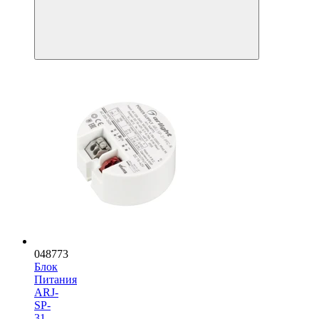
048773
Блок
Питания
ARJ-
SP-
31-