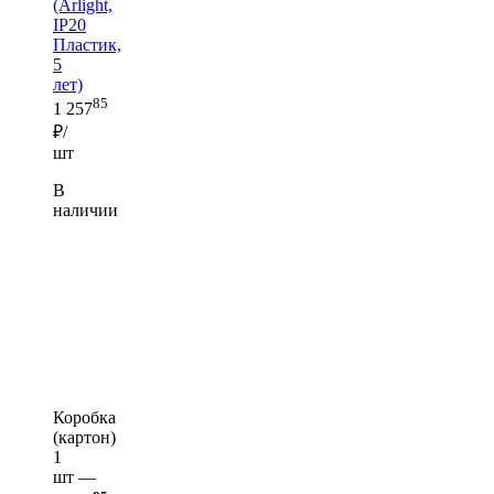
(Arlight,
IP20
Пластик,
5
лет)
85
1 257
₽/
шт
В
наличии
Коробка
(картон)
1
шт —