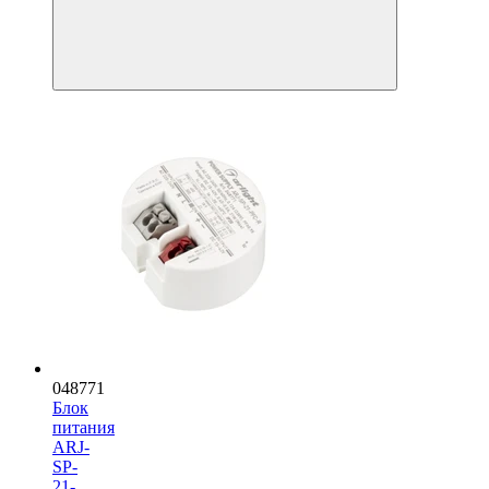
048771
Блок
питания
ARJ-
SP-
21-