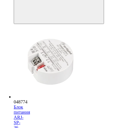
048774
Блок
питания
ARJ-
SP-
36-