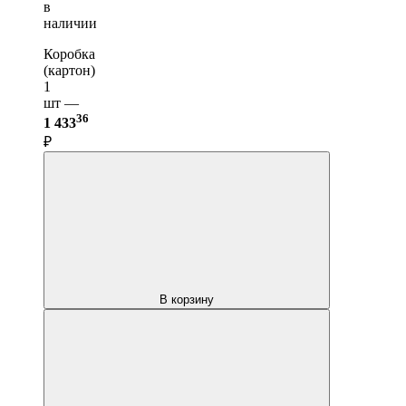
в
наличии
Коробка
(картон)
1
шт —
36
1 433
₽
В корзину