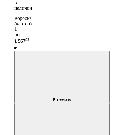
в
наличии
Коробка
(картон)
1
шт —
92
1 567
₽
В корзину