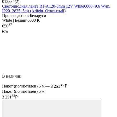
012334(2)
Светодиодная лента RT-A120-8mm 12V White6000 (9.6 W/m,
IP20, 2835, 5m) (Arlight, Открытый)
Произведено в Беларуси
White | Белый 6000 K
27
650
₽/м
В наличии
35
Пакет (полиэтилен) 5 м —
3 251
₽
Пакет (полиэтилен) 5 м
35
3 251
₽