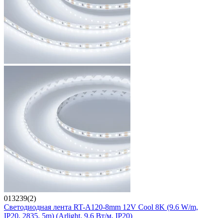
013239(2)
Светодиодная лента RT-A120-8mm 12V Cool 8K (9.6 W/m,
IP20, 2835, 5m) (Arlight, 9.6 Вт/м, IP20)