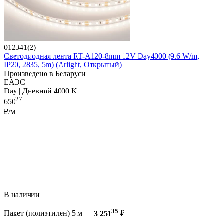
012341(2)
Светодиодная лента RT-A120-8mm 12V Day4000 (9.6 W/m,
IP20, 2835, 5m) (Arlight, Открытый)
Произведено в Беларуси
ЕАЭС
Day | Дневной 4000 K
27
650
₽/м
В наличии
35
Пакет (полиэтилен) 5 м —
3 251
₽