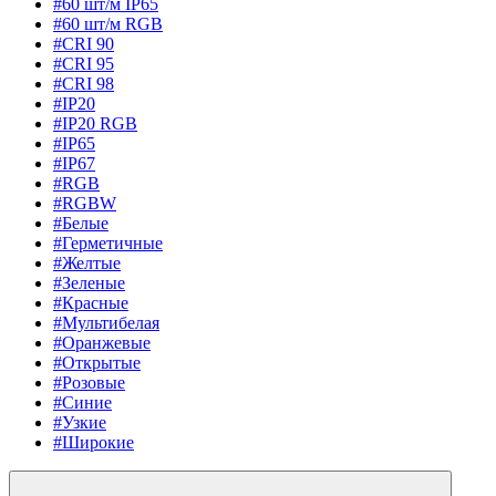
#60 шт/м IP65
#60 шт/м RGB
#CRI 90
#CRI 95
#CRI 98
#IP20
#IP20 RGB
#IP65
#IP67
#RGB
#RGBW
#Белые
#Герметичные
#Желтые
#Зеленые
#Красные
#Мультибелая
#Оранжевые
#Открытые
#Розовые
#Синие
#Узкие
#Широкие