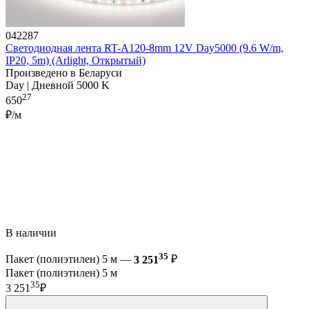
042287
Светодиодная лента RT-A120-8mm 12V Day5000 (9.6 W/m,
IP20, 5m) (Arlight, Открытый)
Произведено в Беларуси
Day | Дневной 5000 K
27
650
₽/м
В наличии
35
Пакет (полиэтилен) 5 м —
3 251
₽
Пакет (полиэтилен) 5 м
35
3 251
₽