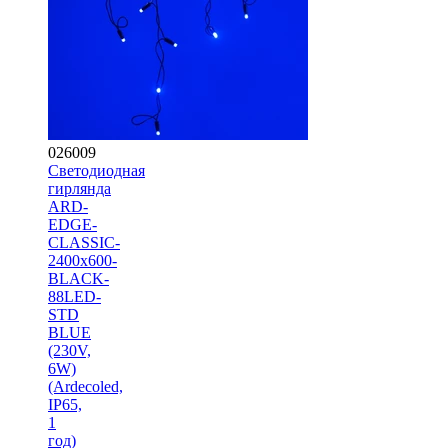
026009
Светодиодная
гирлянда
ARD-
EDGE-
CLASSIC-
2400x600-
BLACK-
88LED-
STD
BLUE
(230V,
6W)
(Ardecoled,
IP65,
1
год)