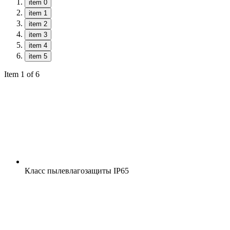
item 0
item 1
item 2
item 3
item 4
item 5
Item 1 of 6
Класс пылевлагозащиты
IP65