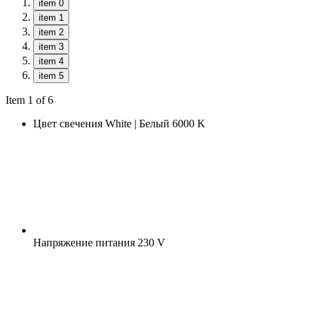
item 0
item 1
item 2
item 3
item 4
item 5
Item 1 of 6
Цвет свечения
White | Белый 6000 K
Напряжение питания
230 V