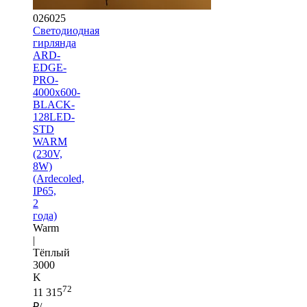
026025
Светодиодная
гирлянда
ARD-
EDGE-
PRO-
4000x600-
BLACK-
128LED-
STD
WARM
(230V,
8W)
(Ardecoled,
IP65,
2
года)
Warm
|
Тёплый
3000
K
72
11 315
₽/