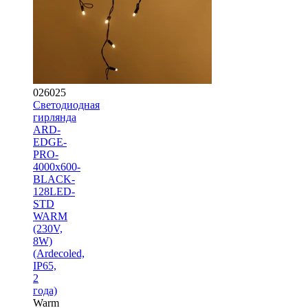
026025
Светодиодная
гирлянда
ARD-
EDGE-
PRO-
4000x600-
BLACK-
128LED-
STD
WARM
(230V,
8W)
(Ardecoled,
IP65,
2
года)
Warm