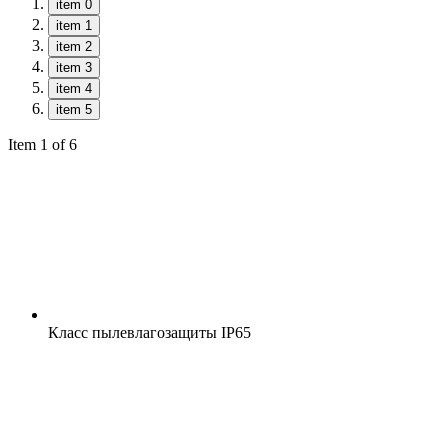
item 0
item 1
item 2
item 3
item 4
item 5
Item 1 of 6
Класс пылевлагозащиты
IP65