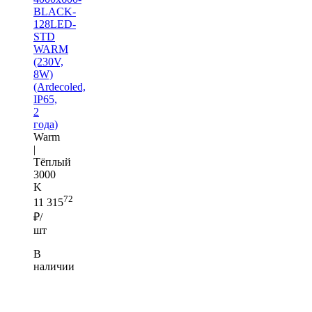
BLACK-
128LED-
STD
WARM
(230V,
8W)
(Ardecoled,
IP65,
2
года)
Warm
|
Тёплый
3000
K
72
11 315
₽/
шт
В
наличии