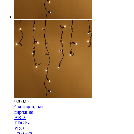
026025
Светодиодная
гирлянда
ARD-
EDGE-
PRO-
4000x600-