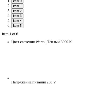
item 0
item 1
item 2
item 3
item 4
item 5
Item 1 of 6
Цвет свечения
Warm | Тёплый 3000 K
Напряжение питания
230 V