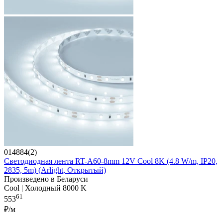
014884(2)
Светодиодная лента RT-A60-8mm 12V Cool 8K (4.8 W/m, IP20,
2835, 5m) (Arlight, Открытый)
Произведено в Беларуси
Cool | Холодный 8000 K
61
553
₽/м