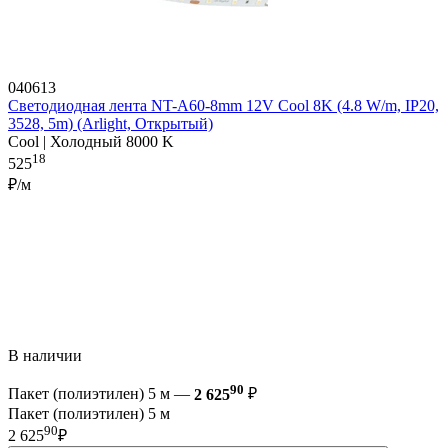
040613
Светодиодная лента NT-A60-8mm 12V Cool 8K (4.8 W/m, IP20,
3528, 5m) (Arlight, Открытый)
Cool | Холодный 8000 K
18
525
₽/м
В наличии
90
Пакет (полиэтилен) 5 м —
2 625
₽
Пакет (полиэтилен) 5 м
90
2 625
₽