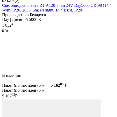
021403(2)
Светодиодная лента RT-A120-8mm 24V Day5000 CRI98 (14.4
W/m, IP20, 2835, 5m) (Arlight, 14.4 Вт/м, IP20)
Произведено в Беларуси
Day | Дневной 5000 K
41
1 032
₽/м
В наличии
05
Пакет (полиэтилен) 5 м —
5 162
₽
Пакет (полиэтилен) 5 м
05
5 162
₽